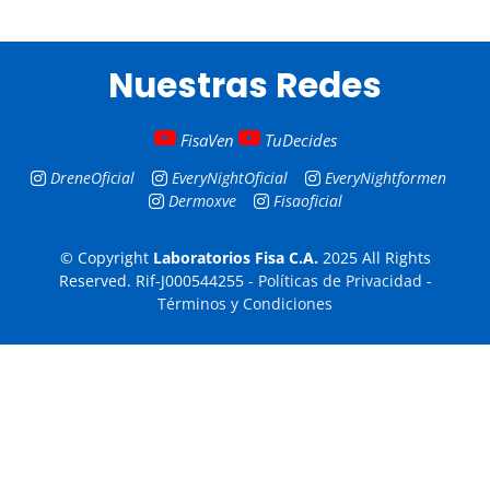
Nuestras Redes
FisaVen
TuDecides
DreneOficial
EveryNightOficial
EveryNightformen
Dermoxve
Fisaoficial
© Copyright
Laboratorios Fisa C.A.
2025 All Rights
Reserved. Rif-J000544255 -
Políticas de Privacidad
-
Términos y Condiciones