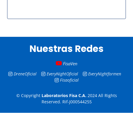
Nuestras Redes
FisaVen
DreneOficial
EveryNightOficial
EveryNightformen
Fisaoficial
© Copyright
Laboratorios Fisa C.A.
2024 All Rights
Reserved. Rif-J000544255