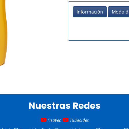
Información
Modo d
Nuestras Redes
FisaVen
TuDecides